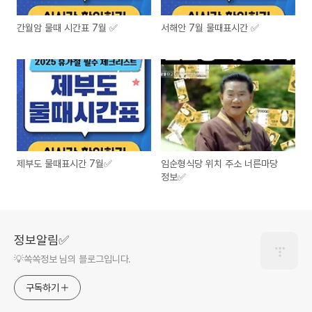
간월암 물때 시간표 7월 ✅
서해안 7월 물때표시간 ✅
제부도 물때표시간 7월✅
임순형식당 위치 주소 너른마당
정보✅
정보알림✅
💡쏙쏙정보 님의 블로그입니다.
구독하기