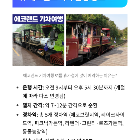
에코랜드 기차여행 여름 휴가철에 많이 예약하는 이유는?
운행 시간:
오전 9시부터 오후 5시 30분까지 (계절
에 따라 다소 변경됨)
열차 간격:
약 7~12분 간격으로 순환
정차역:
총 5개 정차역 (에코브릿지역, 레이크사이
드역, 피크닉가든역, 라벤더·그린티·로즈가든역,
동물농장역)