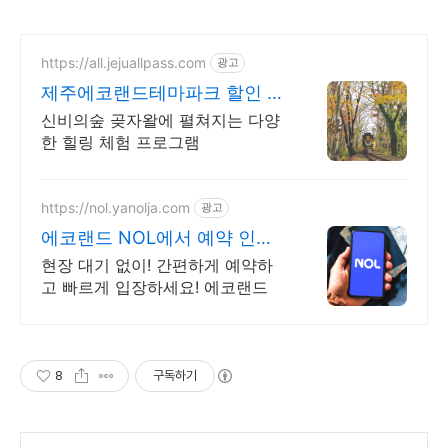
https://all.jejuallpass.com
광고
제주에코랜드테마파크 할인 족
욕체험 말먹이주기
신비의숲 곶자왈에 펼쳐지는 다양
한 힐링 체험 프로그램
https://nol.yanolja.com
광고
에코랜드 NOL에서 예약 인기
레저 매일 상시 할인
현장 대기 없이! 간편하게 예약하
고 빠르게 입장하세요! 에코랜드
8
구독하기