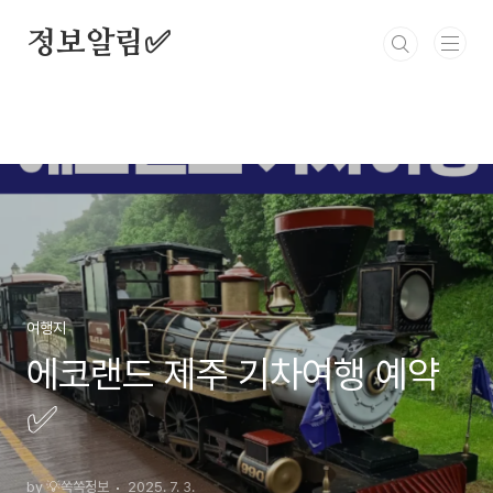
본문 바로가기
정보알림✅
여행지
에코랜드 제주 기차여행 예약
✅
by 💡쏙쏙정보
2025. 7. 3.