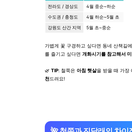
전라도 / 경상도
4월 중순~하순
수도권 / 충청도
4월 하순~5월 초
강원도 산간 지역
5월 초~중순
가볍게 꽃 구경하고 싶다면 동네 산책길에
를 즐기고 싶다면
개화시기를 참고해서 미
🌿
TIP
: 철쭉은
아침 햇살
을 받을 때 가장
천
드려요!
🌺 철쭉과 진달래의 차이