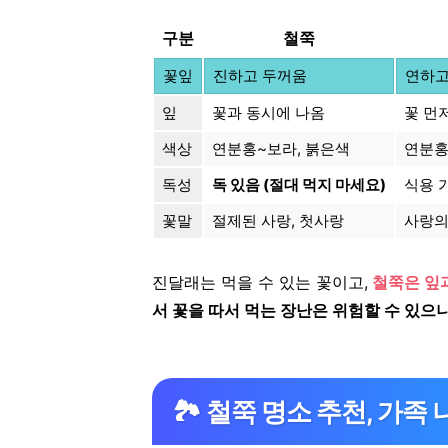
구분
철쭉
꽃잎
진하고 두꺼움
연하고
잎
꽃과 동시에 나옴
꽃 먼
색상
연분홍~보라, 붉은색
연분
독성
독 있음 (절대 먹지 마세요)
식용 가
꽃말
절제된 사랑, 첫사랑
사랑의
진달래는 먹을 수 있는 꽃이고,
철쭉은 잎과
서 꽃을 따서 먹는 장난은 위험할 수 있으
🏞️ 철쭉 명소 추천, 가족 