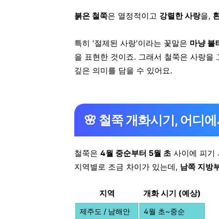
붉은 철쭉
은 열정적이고
강렬한 사랑
을,
흰
특히 '절제된 사랑'이라는 꽃말은
마냥 불
을 표현한 것이죠.
그래서 철쭉은 사랑을
깊은 의미를 담을 수 있어요.
🌸 철쭉 개화시기, 어디
철쭉은
4월 중순부터 5월 초
사이에 피기 
지역별로 조금 차이가 있는데,
남쪽 지방
지역
개화 시기 (예상)
제주도 / 남해안
4월 초~중순