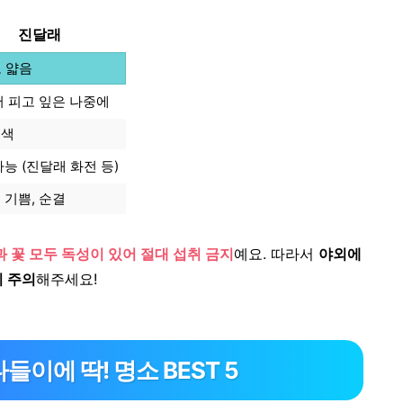
진달래
 얇음
저 피고 잎은 나중에
홍색
능 (진달래 화전 등)
 기쁨, 순결
 꽃 모두 독성이 있어 절대 섭취 금지
예요.
따라서
야외에
니 주의
해주세요!
나들이에 딱! 명소 BEST 5