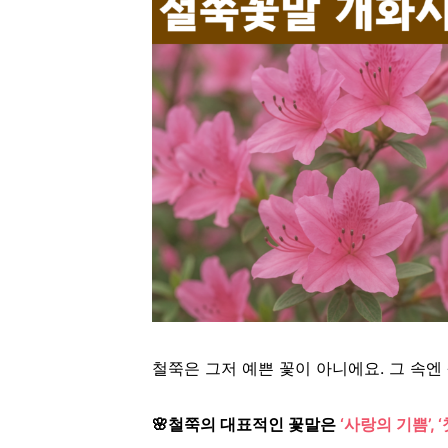
철쭉은 그저 예쁜 꽃이 아니에요.
그 속엔
🌸철쭉의 대표적인 꽃말은
‘사랑의 기쁨’, 