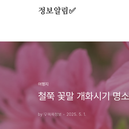
본문 바로가기
정보알림✅
여행지
철쭉 꽃말 개화시기 명소
by 💡쏙쏙정보
2025. 5. 1.