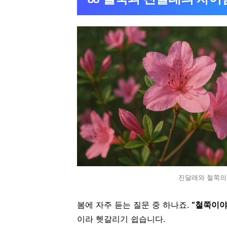
진달래와 철쭉의
봄에 자주 듣는 질문 중 하나죠.
“철쭉이야
이라 헷갈리기 쉽습니다.