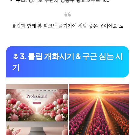
튤립과 함께 봄 피크닉 즐기기에 정말 좋은 곳이에요 🍱
🌷3. 튤립 개화시기 & 구근 심는 시
기