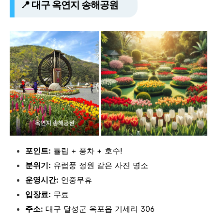
📍 대구 옥연지 송해공원
포인트:
튤립 + 풍차 + 호수!
분위기:
유럽풍 정원 같은 사진 명소
운영시간:
연중무휴
입장료:
무료
주소:
대구 달성군 옥포읍 기세리 306