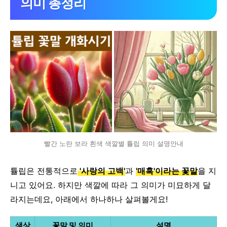
의미 총정리
빨간 노란 보라 흰색 색깔별 튤립 의미 설명안내
튤립은 전통적으로
'사랑의 고백'
과
'매혹'이라는 꽃말
을 지
니고 있어요.
하지만 색깔에 따라 그 의미가 미묘하게 달
라지는데요, 아래에서 하나하나 살펴볼게요!
색상
꽃말 및 의미
설명