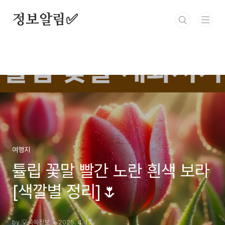
본문 바로가기
정보알림✅
여행지
튤립 꽃말 빨간 노란 흰색 보라
[색깔별 정리]🌷
by 💡쏙쏙정보
2025. 4. 17.