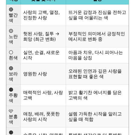
🔴
사랑의 고백, 열정,
뜨거운 감정과 진심을 전하고
빨간
진정한 사랑
싶을 때 어울리는 색
색
🟡
헛된 사랑, 질투 →
부정적인 의미에서 긍정적인
노란
희망 (최근 변화)
메시지로 변화 중
색
⚪
실연, 순결, 새로운
아픔과 치유, 다시 피어나는
흰색
시작
마음을 상징
🟣
오래된 인연과 깊은 사랑을
보라
영원한 사랑
표현할 때 좋은 색
색
🟠
매력적인 사랑, 사랑
밝고 활기찬 에너지를 담은
주황
고백
고백의 색
색
🩷
애정, 배려, 풋풋한
설렘 가득한 시작을 알리고
분홍
사랑의 시작
싶을 때 적합
색
🟤