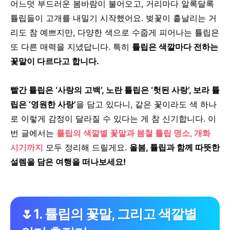
어느덧 부드러운 봄바람이 불어오고, 거리마다 알록달록
튤립들이 고개를 내밀기 시작했어요.
벚꽃이 흩날리는 거
리도 참 예쁘지만, 다양한 색으로 수줍게 피어나는 튤립은
또 다른 매력을 지녔답니다.
특히
튤립은 색깔마다 전하는
꽃말이 다르다고 합니다.
빨간 튤립은 ‘사랑의 고백’, 노란 튤립은 ‘헛된 사랑’, 보라 튤
립은 ‘영원한 사랑’
을 담고 있다니,
같은 꽃이라도 색 하나
로 이렇게 감정이 달라질 수 있다는 게 참 신기합니다.
이
번 글에서는
튤립의 색깔별 꽃말과 봄철 튤립 명소, 개화
시기까지
모두 정리해 드릴게요.
올봄, 튤립과 함께 따뜻한
설렘을 담은 여행을 떠나보세요!
🌷1. 튤립의 꽃말, 그리고 색깔별