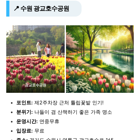
📍 수원 광교호수공원
포인트:
제2주차장 근처 튤립꽃밭 인기!
분위기:
나들이 겸 산책하기 좋은 가족 명소
운영시간:
연중무휴
입장료:
무료
주소:
경기도 수원시 영통구 광교호수로 165