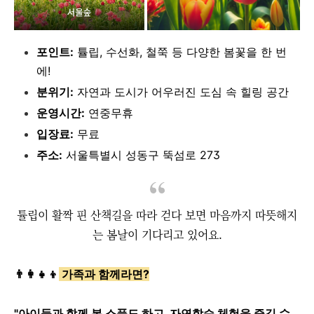
포인트:
튤립, 수선화, 철쭉 등 다양한 봄꽃을 한 번
에!
분위기:
자연과 도시가 어우러진 도심 속 힐링 공간
운영시간:
연중무휴
입장료:
무료
주소:
서울특별시 성동구 뚝섬로 273
튤립이 활짝 핀 산책길을 따라 걷다 보면 마음까지 따뜻해지
는 봄날이 기다리고 있어요.
👨‍👩‍👧‍👦
가족과 함께라면?
"아이들과 함께 봄 소풍도 하고, 자연학습 체험을 즐길 수