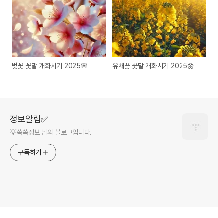
벚꽃 꽃말 개화시기 2025🌸
유채꽃 꽃말 개화시기 2025🌼
정보알림✅
💡쏙쏙정보 님의 블로그입니다.
구독하기