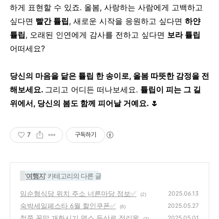
하게 표현할 수 있죠.
올봄, 사랑하는 사람에게 고백하고
싶다면
빨간 튤립
,
새로운 시작을 응원하고 싶다면
하얀
튤립
,
오래된 인연에게 감사를 전하고 싶다면
보라 튤립
어떠세요?
당신의 마음을 닮은 튤립 한 송이로, 올봄 따뜻한 감정을 전
해보세요.
그리고 어디든 떠나보세요.
튤립이 피는 그 길
위에서, 당신의 봄도 함께 피어날 거예요. 🌷
7
구독하기
'
여행지
' 카테고리의 다른 글
임순형식당 위치 주소 너른마당 정보✅
2025.06.13
(2)
숙박세일페스타 6월 할인쿠폰✅
2025.05.27
(6)
철쭉 꽃말 개화시기 명소 등산로 정리🌸
2025.05.01
(3)