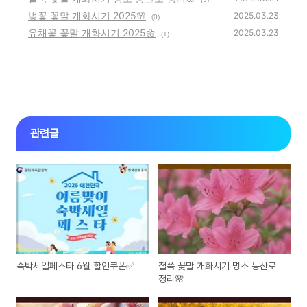
벚꽃 꽃말 개화시기 2025🌸
2025.03.23
(0)
유채꽃 꽃말 개화시기 2025🌼
2025.03.23
(1)
관련글
숙박세일페스타 6월 할인쿠폰✅
철쭉 꽃말 개화시기 명소 등산로
정리🌸