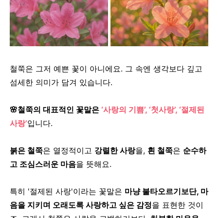
철쭉은 그저 예쁜 꽃이 아니에요.
그 속엔 생각보다 깊고
섬세한 의미가 담겨 있습니다.
🌸철쭉의 대표적인 꽃말은
‘사랑의 기쁨’, ‘첫사랑’, ‘절제된
사랑’
입니다.
붉은 철쭉
은 열정적이고
강렬한 사랑
을,
흰 철쭉
은
순수하
고 조심스러운 마음
을 뜻해요.
특히 '절제된 사랑'이라는 꽃말은
마냥 불타오르기보단,
마
음을 지키며 오래도록 사랑하고 싶은 감정
을 표현한 것이