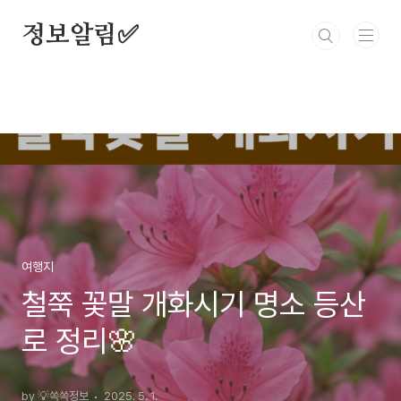
본문 바로가기
정보알림✅
여행지
철쭉 꽃말 개화시기 명소 등산
로 정리🌸
by 💡쏙쏙정보
2025. 5. 1.