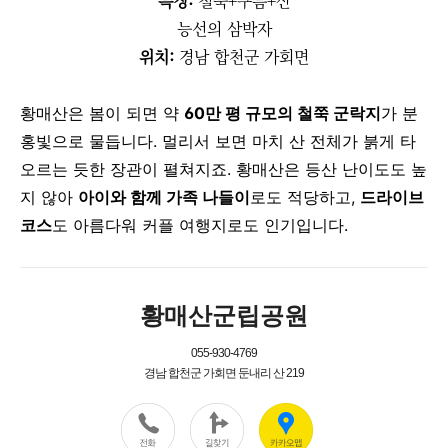
특징:
철쭉+구름+산
능선의 삼박자
위치:
경남 합천군 가회면
황매산은 봄이 되면 약
60만 평 규모의 철쭉 군락지
가 분
홍빛으로 물듭니다.
멀리서 보면 마치 산 전체가 붉게 타
오르는 듯한 장관이 펼쳐지죠.
황매산은 등산 난이도도 높
지 않아
아이와 함께 가족 나들이
로도 적당하고,
드라이브
코스
도 아름다워 커플 여행지로도 인기입니다.