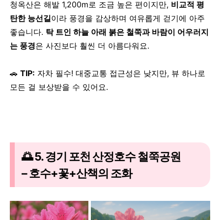
청옥산은 해발 1,200m로 조금 높은 편이지만,
비교적 평
탄한 능선길
이라
풍경을 감상하며 여유롭게 걷기에 아주
좋습니다.
탁 트인 하늘 아래 붉은 철쭉과 바람이 어우러지
는 풍경
은 사진보다 훨씬 더 아름다워요.
🚗
TIP:
자차 필수! 대중교통 접근성은 낮지만, 뷰 하나로
모든 걸 보상받을 수 있어요.
🌅 5. 경기 포천 산정호수 철쭉공원
– 호수+꽃+산책의 조화