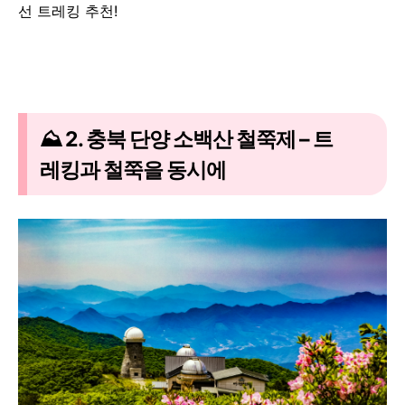
선 트레킹 추천!
⛰️ 2. 충북 단양 소백산 철쭉제 – 트
레킹과 철쭉을 동시에