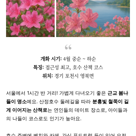
개화 시기:
4월 중순 ~ 하순
특징:
접근성 최고, 호수 산책 코스
위치:
경기 포천시 영북면
서울에서 1시간 반 거리!
가볍게 다녀오기 좋은
근교 봄나
들이 명소
예요.
산정호수 둘레길을 따라
분홍빛 철쭉이 길
게 이어지는 산책로
는
연인들의 데이트 장소로, 아이들과
의 나들이 코스로도 인기가 높아요.
호수 주변에 벤치와 카페, 간식 푸드트럭 등이 있어
오전