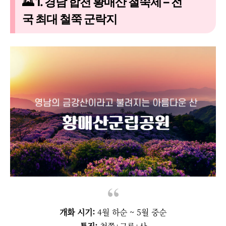
🌄 1. 경남 합천 황매산 철쭉제 – 전
국 최대 철쭉 군락지
개화 시기:
4월 하순 ~ 5월 중순