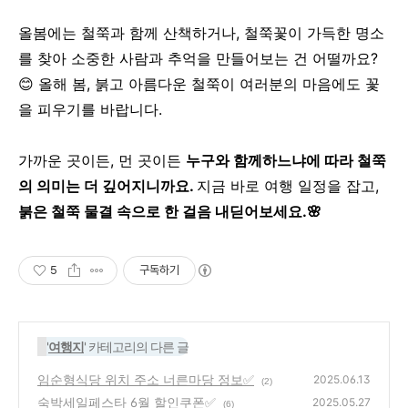
올봄에는 철쭉과 함께 산책하거나,
철쭉꽃이 가득한 명소
를 찾아
소중한 사람과 추억을 만들어보는 건 어떨까요?
😊
올해 봄, 붉고 아름다운 철쭉이 여러분의 마음에도 꽃
을 피우기를 바랍니다.
가까운 곳이든, 먼 곳이든
누구와 함께하느냐에 따라 철쭉
의 의미는 더 깊어지니까요.
지금 바로 여행 일정을 잡고,
붉은 철쭉 물결 속으로 한 걸음 내딛어보세요.🌸
5
구독하기
'
여행지
' 카테고리의 다른 글
임순형식당 위치 주소 너른마당 정보✅
2025.06.13
(2)
숙박세일페스타 6월 할인쿠폰✅
2025.05.27
(6)