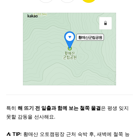
특히
해 뜨기 전 일출과 함께 보는 철쭉 물결
은 평생 잊지
못할 감동을 선사해요.
⛺
TIP:
황매산 오토캠핑장 근처 숙박 후, 새벽에 철쭉 능