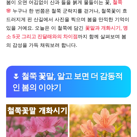
봄이 오면 어김없이 산과 들을 붉게 물들이는 꽃,
철쭉
🌸
누구나 한 번쯤은 철쭉 군락지를 걷거나, 철쭉꽃이 흐
드러지게 핀 산길에서 사진을 찍으며 봄을 만끽한 기억이
있을 거예요.
오늘은 이 철쭉에 담긴
꽃말과 개화시기, 명
소 5곳 그리고 진달래와의 차이점
까지 함께 살펴보며 봄
의 감성을 가득 채워보려 합니다.
🌷 철쭉 꽃말, 알고 보면 더 감동적
인 봄의 이야기