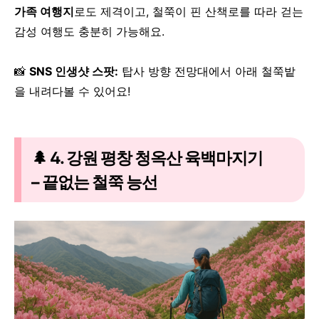
가족 여행지
로도 제격이고,
철쭉이 핀 산책로를 따라 걷는
감성 여행도 충분히 가능해요.
📸
SNS 인생샷 스팟:
탑사 방향 전망대에서 아래 철쭉밭
을 내려다볼 수 있어요!
🌲 4. 강원 평창 청옥산 육백마지기
– 끝없는 철쭉 능선