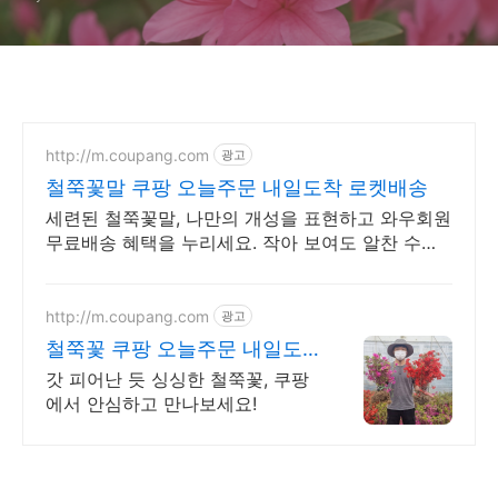
http://m.coupang.com
광고
철쭉꽃말 쿠팡 오늘주문 내일도착 로켓배송
세련된 철쭉꽃말, 나만의 개성을 표현하고 와우회원
무료배송 혜택을 누리세요. 작아 보여도 알찬 수납
력으로 하루 종일 여유롭게, 와우회원은 30일 무료
반품!
http://m.coupang.com
광고
철쭉꽃 쿠팡 오늘주문 내일도
착 로켓배송
갓 피어난 듯 싱싱한 철쭉꽃, 쿠팡
에서 안심하고 만나보세요!