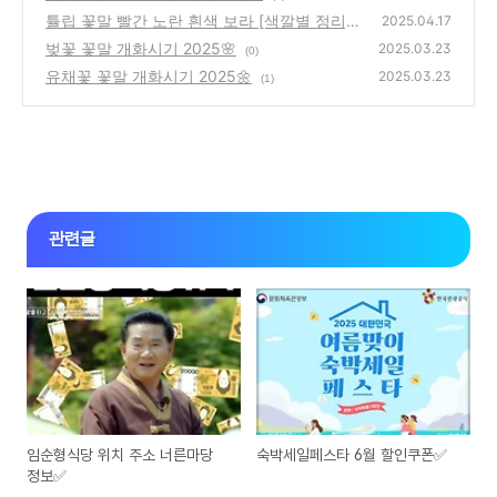
튤립 꽃말 빨간 노란 흰색 보라 [색깔별 정리]
2025.04.17
🌷
벚꽃 꽃말 개화시기 2025🌸
(3)
2025.03.23
(0)
유채꽃 꽃말 개화시기 2025🌼
2025.03.23
(1)
관련글
임순형식당 위치 주소 너른마당
숙박세일페스타 6월 할인쿠폰✅
정보✅