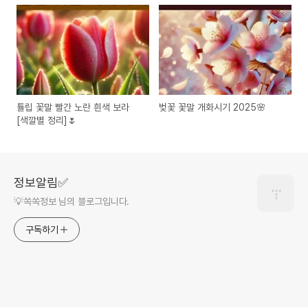
튤립 꽃말 빨간 노란 흰색 보라
벚꽃 꽃말 개화시기 2025🌸
[색깔별 정리]🌷
정보알림✅
💡쏙쏙정보 님의 블로그입니다.
구독하기