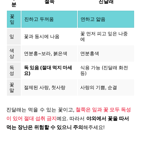
철쭉
진달래
분
꽃
진하고 두꺼움
연하고 얇음
잎
꽃 먼저 피고 잎은 나중
잎
꽃과 동시에 나옴
에
색
연분홍~보라, 붉은색
연분홍색
상
독
독 있음 (절대 먹지 마세
식용 가능 (진달래 화전
성
요)
등)
꽃
절제된 사랑, 첫사랑
사랑의 기쁨, 순결
말
진달래는 먹을 수 있는 꽃이고,
철쭉은 잎과 꽃 모두 독성
이 있어 절대 섭취 금지
예요.
따라서
야외에서 꽃을 따서
먹는 장난은 위험할 수 있으니 주의
해주세요!