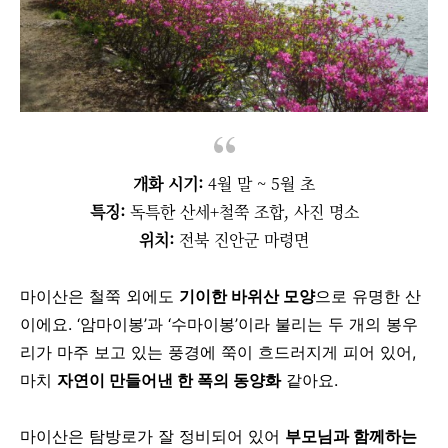
개화 시기:
4월 말 ~ 5월 초
특징:
독특한 산세+철쭉 조합, 사진 명소
위치:
전북 진안군 마령면
마이산은 철쭉 외에도
기이한 바위산 모양
으로 유명한 산
이에요.
‘암마이봉’과 ‘수마이봉’이라 불리는 두 개의 봉우
리가 마주 보고 있는 풍경에
쭉이 흐드러지게 피어 있어,
마치
자연이 만들어낸 한 폭의 동양화
같아요.
마이산은 탐방로가 잘 정비되어 있어
부모님과 함께하는