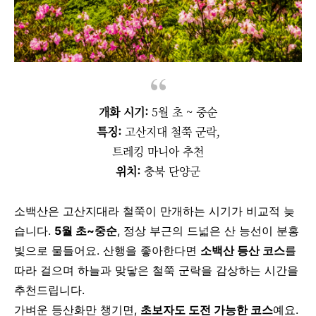
개화 시기:
5월 초 ~ 중순
특징:
고산지대 철쭉 군락,
트레킹 마니아 추천
위치:
충북 단양군
소백산은 고산지대라 철쭉이 만개하는 시기가 비교적 늦
습니다.
5월 초~중순
, 정상 부근의 드넓은 산 능선이 분홍
빛으로 물들어요.
산행을 좋아한다면
소백산 등산 코스
를
따라 걸으며
하늘과 맞닿은 철쭉 군락을 감상하는 시간을
추천드립니다.
가벼운 등산화만 챙기면,
초보자도 도전 가능한 코스
예요.